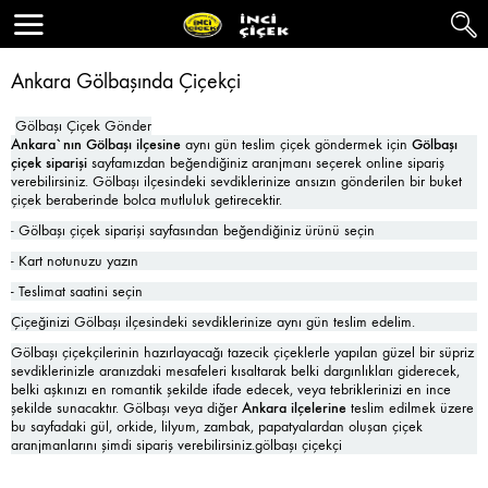
Ankara Gölbaşında Çiçekçi
Gölbaşı Çiçek Gönder
Ankara`nın Gölbaşı ilçesine
aynı gün teslim çiçek göndermek için
Gölbaşı
çiçek siparişi
sayfamızdan beğendiğiniz aranjmanı seçerek online sipariş
verebilirsiniz. Gölbaşı ilçesindeki sevdiklerinize ansızın gönderilen bir buket
çiçek beraberinde bolca mutluluk getirecektir.
- Gölbaşı çiçek siparişi sayfasından beğendiğiniz ürünü seçin
- Kart notunuzu yazın
- Teslimat saatini seçin
Çiçeğinizi Gölbaşı ilçesindeki sevdiklerinize aynı gün teslim edelim.
Gölbaşı çiçekçilerinin hazırlayacağı tazecik çiçeklerle yapılan güzel bir süpriz
sevdiklerinizle aranızdaki mesafeleri kısaltarak belki dargınlıkları giderecek,
belki aşkınızı en romantik şekilde ifade edecek, veya tebriklerinizi en ince
şekilde sunacaktır. Gölbaşı veya diğer
Ankara ilçelerine
teslim edilmek üzere
bu sayfadaki gül, orkide, lilyum, zambak, papatyalardan oluşan çiçek
aranjmanlarını şimdi sipariş verebilirsiniz.gölbaşı çiçekçi